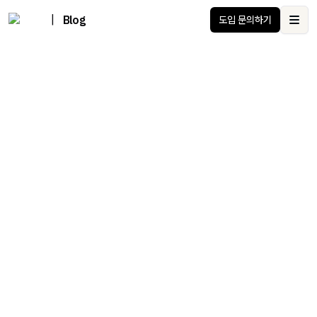
|
Blog
도입 문의하기
Ope
스텔라 Stella ERP 공식 블로그
스타트업 성장을 위한 기업생활 플랫폼